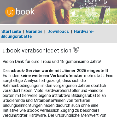
Startseite
|
Garantie
|
Downloads
|
Hardware-
Bildungsrabatte
u:book verabschiedet sich 👋
Vielen Dank für eure Treue und 18 gemeinsame Jahre!
Das
u:book-Service wurde mit Jänner 2026 eingestellt
.
Es finden
keine weiteren Verkaufsfenster
mehr statt. Eine
sorgfältige Analyse hat gezeigt, dass sich die
Rahmenbedingungen in den vergangenen Jahren deutlich
verändert haben. Viele Hardwarehersteller und -händler
bieten mittlerweile eigene attraktive Bildungsrabatte an.
Studierende und Mitarbeiter*innen von tertiären
Bildungseinrichtungen haben dadurch auch ohne eine
Initiative wie u:book verlässlich Zugang zu besonders
vergünstigter Hardware. Der ursprüngliche Mehrwert von