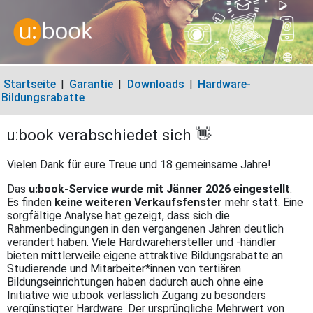
Startseite
|
Garantie
|
Downloads
|
Hardware-
Bildungsrabatte
u:book verabschiedet sich 👋
Vielen Dank für eure Treue und 18 gemeinsame Jahre!
Das
u:book-Service wurde mit Jänner 2026 eingestellt
.
Es finden
keine weiteren Verkaufsfenster
mehr statt. Eine
sorgfältige Analyse hat gezeigt, dass sich die
Rahmenbedingungen in den vergangenen Jahren deutlich
verändert haben. Viele Hardwarehersteller und -händler
bieten mittlerweile eigene attraktive Bildungsrabatte an.
Studierende und Mitarbeiter*innen von tertiären
Bildungseinrichtungen haben dadurch auch ohne eine
Initiative wie u:book verlässlich Zugang zu besonders
vergünstigter Hardware. Der ursprüngliche Mehrwert von