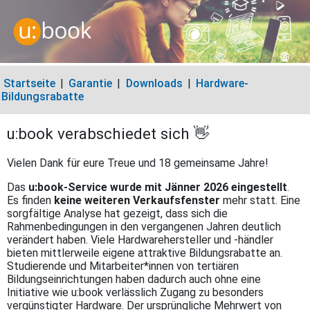
Startseite
|
Garantie
|
Downloads
|
Hardware-
Bildungsrabatte
u:book verabschiedet sich 👋
Vielen Dank für eure Treue und 18 gemeinsame Jahre!
Das
u:book-Service wurde mit Jänner 2026 eingestellt
.
Es finden
keine weiteren Verkaufsfenster
mehr statt. Eine
sorgfältige Analyse hat gezeigt, dass sich die
Rahmenbedingungen in den vergangenen Jahren deutlich
verändert haben. Viele Hardwarehersteller und -händler
bieten mittlerweile eigene attraktive Bildungsrabatte an.
Studierende und Mitarbeiter*innen von tertiären
Bildungseinrichtungen haben dadurch auch ohne eine
Initiative wie u:book verlässlich Zugang zu besonders
vergünstigter Hardware. Der ursprüngliche Mehrwert von