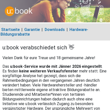
Startseite
|
Garantie
|
Downloads
|
Hardware-
Bildungsrabatte
u:book verabschiedet sich 👋
Vielen Dank für eure Treue und 18 gemeinsame Jahre!
Das
u:book-Service wurde mit Jänner 2026 eingestellt
.
Es finden
keine weiteren Verkaufsfenster
mehr statt. Eine
sorgfältige Analyse hat gezeigt, dass sich die
Rahmenbedingungen in den vergangenen Jahren deutlich
verändert haben. Viele Hardwarehersteller und -händler
bieten mittlerweile eigene attraktive Bildungsrabatte an.
Studierende und Mitarbeiter*innen von tertiären
Bildungseinrichtungen haben dadurch auch ohne eine
Initiative wie u:book verlässlich Zugang zu besonders
vergünstigter Hardware. Der ursprüngliche Mehrwert von