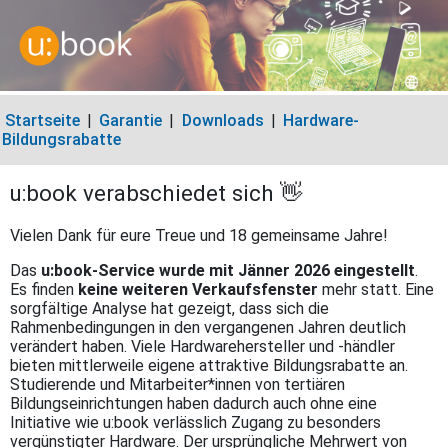
Startseite
|
Garantie
|
Downloads
|
Hardware-
Bildungsrabatte
u:book verabschiedet sich 👋
Vielen Dank für eure Treue und 18 gemeinsame Jahre!
Das
u:book-Service wurde mit Jänner 2026 eingestellt
.
Es finden
keine weiteren Verkaufsfenster
mehr statt. Eine
sorgfältige Analyse hat gezeigt, dass sich die
Rahmenbedingungen in den vergangenen Jahren deutlich
verändert haben. Viele Hardwarehersteller und -händler
bieten mittlerweile eigene attraktive Bildungsrabatte an.
Studierende und Mitarbeiter*innen von tertiären
Bildungseinrichtungen haben dadurch auch ohne eine
Initiative wie u:book verlässlich Zugang zu besonders
vergünstigter Hardware. Der ursprüngliche Mehrwert von