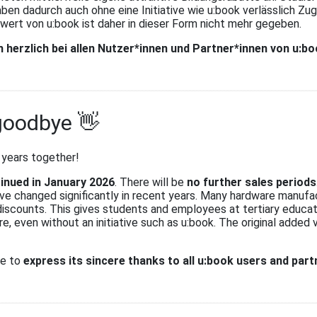
aben dadurch auch ohne eine Initiative wie u:book verlässlich Z
wert von u:book ist daher in dieser Form nicht mehr gegeben.
h herzlich bei allen Nutzer*innen und Partner*innen von u:b
 goodbye 👋
 years together!
inued in January 2026
. There will be
no further sales periods
ve changed significantly in recent years. Many hardware manufac
discounts. This gives students and employees at tertiary educati
e, even without an initiative such as u:book. The original added 
ke to
express its sincere thanks to all u:book users and part